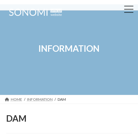
コ
ナ
ン
ビ
テ
ゲ
ン
ー
ツ
シ
へ
ョ
ス
ン
キ
に
INFORMATION
ッ
移
プ
動
HOME
INFORMATION
DAM
DAM